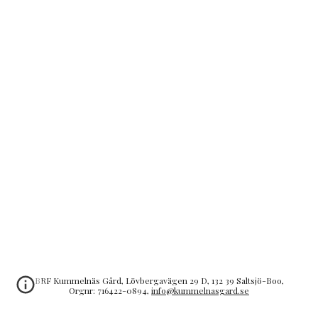
BRF Kummelnäs Gård, Lövbergavägen 29 D, 132 39 Saltsjö-Boo,
Orgnr: 716422-0894,
info@kummelnasgard.se